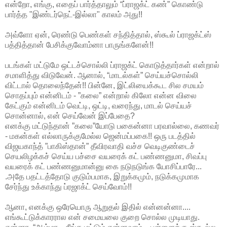
என்றோ, எங்கு, எதைப் பார்த்தாலும் “ப்ராஜக்ட் கண்” கொண்டு
பார்த்த "இண்டர்நெட்-இல்லா" காலம் அது!!
அவ்ளோ ஏன், ரெண்டு பெண்கள் சந்தித்தால், ஸ்கூல் ப்ராஜக்ட்ஸ்
பத்தித்தான் பேசிக்குவோம்னா பாருங்களேன்!!
படங்கள் மட்டுமே ஒட்டச்சொல்லி ப்ராஜக்ட் கொடுத்தார்கள் என்றால்
சமாளித்து விடுவேன். ஆனால், “மாடல்கள்” செய்யச்சொல்லி
விட்டால் தொலைந்தேன்!! பின்னே, இட்லியைக்கூட சில சமயம்
சொதப்பும் என்னிடம் - ”கலை” என்றால் கிலோ என்ன விலை
கேட்கும் என்னிடம் வெட்டி, ஒட்டி, வரைந்து, மாடல் செய்யச்
சொன்னால், என் செய்வேன் இப்பேதை?
எனக்கு மட்டுந்தான் ”கலை”யோடு பகைன்னா பரவால்லை, கணவர்
- மகன்கள் எல்லாருக்குமேல்ல ஜென்மப்பகை!! ஒரு படத்தில்
விஜயகாந்த் ”பாகிஸ்தான்” தீவிரவாதி வச்ச வெடிகுண்டைச்
செயலிழக்கச் செய்ய பச்சை வயரைக் கட் பண்ணனுமா, சிவப்பு
வயரைக் கட் பண்ணனுமான்னு கை நடுநடுங்க யோசிப்பாரே...
.அதே பதட்டத்தோடு குடும்பமாக, இறுக்கமும், நடுக்கமுமாக
சேர்ந்து உக்காந்து ப்ரஜாக்ட் செய்வோம்!!
ஆனா, எனக்கு ஒரேயொரு ஆறுதல் இதில் என்னன்னா....
எங்கூட்டுக்காரரால என் சமையலை குறை சொல்ல முடியாது.