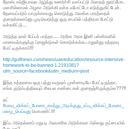
நோஸ்டால்ஜியாவுல ஆழ்ந்து உணர்ச்சி வசப்பட்டு அதைத் தூரப்போட
மனசில்லாமல் அழகா அடுக்கி வச்சு ஃபோட்டோ எடுத்துகிட்டேன்.
தேவைப்படும் யாருக்காவது கொடுத்து அவங்க பாரத்தைக்
குறைக்கலாம்னு முடிவெடுத்து ஒரு பையில் பத்திரமா போட்டு
வச்சுகிட்டு....
அடுத்த நாள் பேப்பர் பாத்தா..... அமீரக அரசு இனி பள்ளிகளில்
மாணவர்களுக்கு ப்ராஜக்டுகள் கொடுக்கக்கூடாதுன்னு உத்தரவு
போட்டிருக்காம்!!!
http://gulfnews.com/news/uae/education/resource-intensive-
homework-to-be-banned-1.2191081?
utm_source=facebook&utm_medium=post
இந்த உத்தரவை ஒரு பத்து வருஷம் முன்னாடியே போட்டிருந்தா,
எங்க குடும்பத்திலயும் சிலபல சண்டைகள் குறைஞ்சிருக்கும்ல???!!
தட்
#
மாவு_விக்கப்_போனா_காத்து_அடிக்குது_உப்பு_விக்கப்_போனா_
மழை_பெய்யுது
மொமண்ட்!!!
இப்ப அதெல்லாம் மறுபடி அலமாரில அடுக்கவா அல்லது குப்பையில்
போடவா?