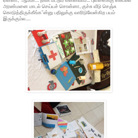
ஏன்னா, “ஆம்மா... நீங்க மட்டும் என்னவாம்... புள்ளைக்கு ஸ்கூல்ல
அரண்மனை மாடல் செய்யச் சொன்னா, குச்சு வீடு செஞ்சு
கொடுத்திருக்கீங்க"ன்னு பதிலுக்கு வாரிடுவேன்கிற பயம்
இருக்கும்ல....